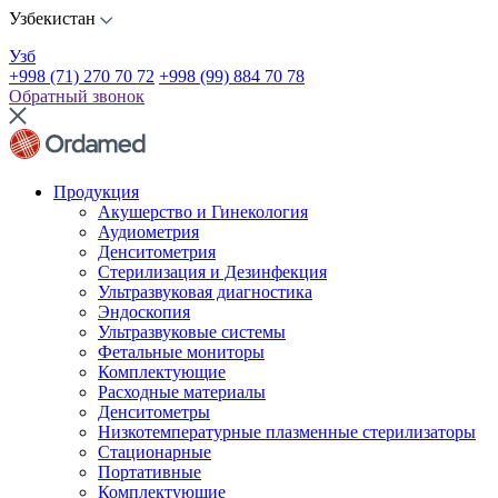
Узбекистан
Узб
+998 (71) 270 70 72
+998 (99) 884 70 78
Обратный звонок
Продукция
Акушерство и Гинекология
Аудиометрия
Денситометрия
Стерилизация и Дезинфекция
Ультразвуковая диагностика
Эндоскопия
Ультразвуковые системы
Фетальные мониторы
Комплектующие
Расходные материалы
Денситометры
Низкотемпературные плазменные стерилизаторы
Стационарные
Портативные
Комплектующие