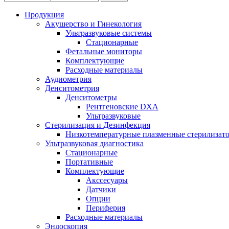
Продукция
Акушерство и Гинекология
Ультразвуковые системы
Стационарные
Фетальные мониторы
Комплектующие
Расходные материалы
Аудиометрия
Денситометрия
Денситометры
Рентгеновские DXA
Ультразвуковые
Стерилизация и Дезинфекция
Низкотемпературные плазменные стерилизат
Ультразвуковая диагностика
Стационарные
Портативные
Комплектующие
Акссесуары
Датчики
Опции
Периферия
Расходные материалы
Эндоскопия