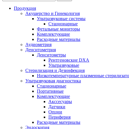
Продукция
Акушерство и Гинекология
Ультразвуковые системы
Стационарные
Фетальные мониторы
Комплектующие
Расходные материалы
Аудиометрия
Денситометрия
Денситометры
Рентгеновские DXA
Ультразвуковые
Стерилизация и Дезинфекция
Низкотемпературные плазменные стерилизат
Ультразвуковая диагностика
Стационарные
Портативные
Комплектующие
Акссесуары
Датчики
Опции
Периферия
Расходные материалы
Эндоскопия