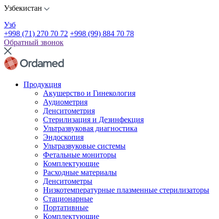
Узбекистан
Узб
+998 (71) 270 70 72
+998 (99) 884 70 78
Обратный звонок
Продукция
Акушерство и Гинекология
Аудиометрия
Денситометрия
Стерилизация и Дезинфекция
Ультразвуковая диагностика
Эндоскопия
Ультразвуковые системы
Фетальные мониторы
Комплектующие
Расходные материалы
Денситометры
Низкотемпературные плазменные стерилизаторы
Стационарные
Портативные
Комплектующие