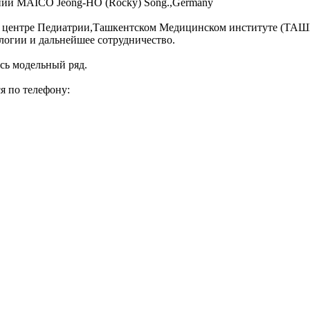
ании MAICO Jeong-HO (Rocky) Song.,Germany
м центре Педиатрии,Ташкентском Медицинском институте (ТАШМ
логии и дальнейшее сотрудничество.
сь модельный ряд.
я по телефону: