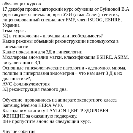
обучающих курсов.
17 декабря прошел авторский курс обучения от Буйновой В.А.
(врач акушер-гинеколог, врач УЗИ (стаж 25 лет), генетик,
лицензированный специалист FMF, член ISUOG, ESHRE,
Украина
Тема курса:
3Д в гинекологии - игрушка или необходимость?
Какие режимы объемной реконструкции используются в
гинекологии
Какие показания для 3Д в гинекологии
Мюллеровы аномалии матки, классификация ESHRE, ASRM,
визуализация в 3Д
Основные гинекологические патологии - аденомиоз, миома,
полипы и гиперплазия эндометрия - что нам дает 3 Д в их
диагностике?,
AVC фолликулометрия
3Д реконструкция тазового дна.
Обучение проводилось на аппарате экспертного класса
Samsung Medison HERA W10.
Благодарим клинику LAYLON ЦЕНТР ЗДОРОВЬЯ
ЖЕНЩИН за оказанную поддержку.
‼️Не пропустите анонс на следующий курс.
Другие события