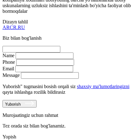
uskunalarning uzluksiz ishlashini ta'minlash bo'yicha faoliyat olib
bormoqdalar
Dizayn tahlil
ARCR.RU
Biz bilan bog'lanish
Name
Phone
Email
Message
Yuborish" tugmasini bosish orqali siz
shaxsiy ma'lumotlaringizni
qayta ishlashga rozilik bildirasiz
Yuborish
Murojaatingiz uchun rahmat
Tez orada siz bilan bog'lanamiz.
Yopish