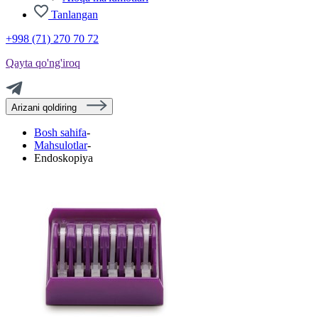
Tanlangan
+998 (71) 270 70 72
Qayta qo'ng'iroq
Arizani qoldiring
Bosh sahifa
-
Mahsulotlar
-
Endoskopiya