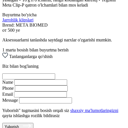
Meta Clip-P qatron o'lchamlari bilan mos keladi
Buyurtma bo'yicha
Jarrohlik klipslari
Brend:
META BIOMED
от 500 ye
Aksessuarlarni tanlashda saytdagi narxlar o'zgarishi mumkin.
1 marta bosish bilan buyurtma berish
Tanlanganlarga qo'shish
Biz bilan bog'laning
Name
Phone
Email
Message
Yuborish" tugmasini bosish orqali siz
shaxsiy ma'lumotlaringizni
qayta ishlashga rozilik bildirasiz
Yuborish