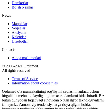
Hamkorlar
Bo`sh o`rinlar
News
Maqolalar
Voqealar
Aksiyalar
Kalendar
Hisobotlar
Contacts
Aloqa ma'lumotlari
© 2006-2021 Ordamed.
All rights reserved
Terms of Service
Information about cookie files
Ordamed o‘z mamlakatining sog‘lig`ini saqlash manfaati uchun
birgalikda mehnat qilaydigan g‘amxo‘r odamlarni birlashtiradi. Biz
butun dunyodan faqat vaqt sinovidan o'tgan ilg'or texnologiyalarni
tanlaymiz. Zamonaviy tendensiyalarga rioya qilgan holda,
kompaniya xodimlari tibbiyotning barcha yo'nalishlarida tibbiy