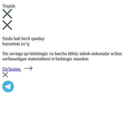
Yopish
Sizda hali hech qanday
buyurtma yo‘q
Siz savatga qo'shishingiz va barcha tibbiy asbob-uskunalar uchun
sarflanadigan materiallarni to'lashingiz mumkin
Do'konga