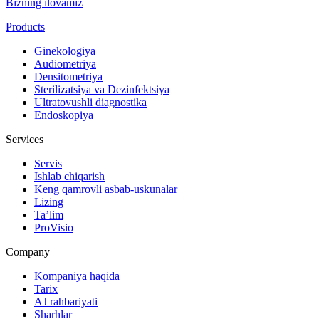
Bizning ilovamiz
Products
Ginekologiya
Audiometriya
Densitometriya
Sterilizatsiya va Dezinfektsiya
Ultratovushli diagnostika
Endoskopiya
Services
Servis
Ishlab chiqarish
Keng qamrovli asbab-uskunalar
Lizing
Ta’lim
ProVisio
Company
Kompaniya haqida
Tarix
AJ rahbariyati
Sharhlar