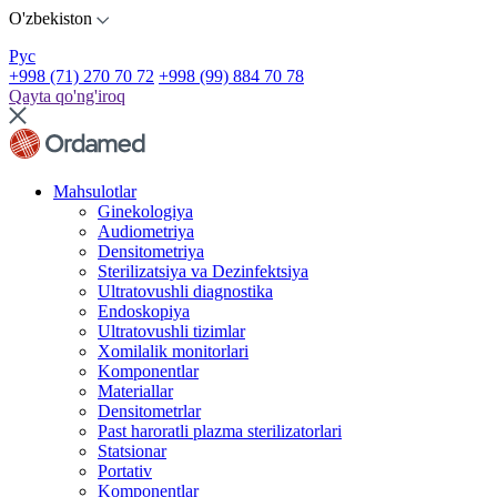
O'zbekiston
Рус
+998 (71) 270 70 72
+998 (99) 884 70 78
Qayta qo'ng'iroq
Mahsulotlar
Ginekologiya
Audiometriya
Densitometriya
Sterilizatsiya va Dezinfektsiya
Ultratovushli diagnostika
Endoskopiya
Ultratovushli tizimlar
Xomilalik monitorlari
Komponentlar
Materiallar
Densitometrlar
Past haroratli plazma sterilizatorlari
Statsionar
Portativ
Komponentlar