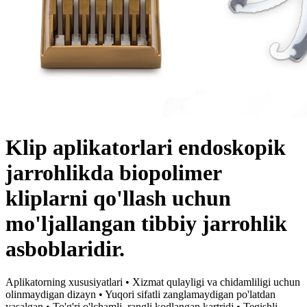
Klip aplikatorlari endoskopik
jarrohlikda biopolimer
kliplarni qo'llash uchun
mo'ljallangan tibbiy jarrohlik
asboblaridir.
Aplikatorning xususiyatlari • Xizmat qulayligi va chidamliligi uchun
olinmaydigan dizayn • Yuqori sifatli zanglamaydigan po'latdan
yasalgan • To'g'ri o'lchamli, rangli kodlangan kartridj • Tegishli