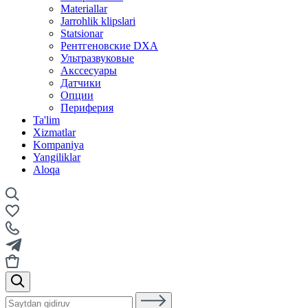
Materiallar
Jarrohlik klipslari
Statsionar
Рентгеновские DXA
Ультразвуковые
Акссесуары
Датчики
Опции
Периферия
Ta'lim
Xizmatlar
Kompaniya
Yangiliklar
Aloqa