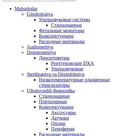
Mahsulotlar
Ginekologiya
Ультразвуковые системы
Стационарные
Фетальные мониторы
Комплектующие
Расходные материалы
Audiometriya
Densitometriya
Денситометры
Рентгеновские DXA
Ультразвуковые
Sterilizatsiya va Dezinfektsiya
Низкотемпературные плазменные
стерилизаторы
Ultratovushli diagnostika
Стационарные
Портативные
Комплектующие
Акссесуары
Датчики
Опции
Периферия
Расходные материалы