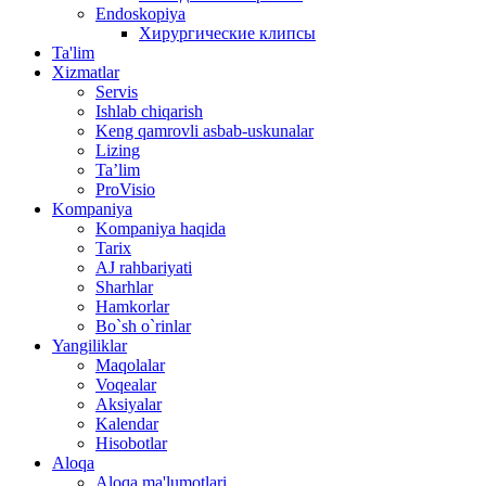
Endoskopiya
Хирургические клипсы
Ta'lim
Xizmatlar
Servis
Ishlab chiqarish
Keng qamrovli asbab-uskunalar
Lizing
Ta’lim
ProVisio
Kompaniya
Kompaniya haqida
Tarix
AJ rahbariyati
Sharhlar
Hamkorlar
Bo`sh o`rinlar
Yangiliklar
Maqolalar
Voqealar
Aksiyalar
Kalendar
Hisobotlar
Aloqa
Aloqa ma'lumotlari