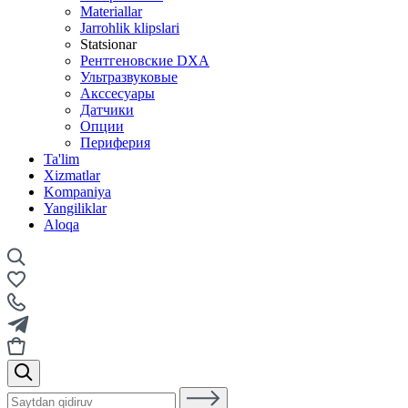
Materiallar
Jarrohlik klipslari
Statsionar
Рентгеновские DXA
Ультразвуковые
Акссесуары
Датчики
Опции
Периферия
Ta'lim
Xizmatlar
Kompaniya
Yangiliklar
Aloqa