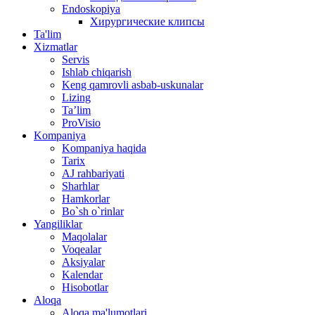
Endoskopiya
Хирургические клипсы
Ta'lim
Xizmatlar
Servis
Ishlab chiqarish
Keng qamrovli asbab-uskunalar
Lizing
Ta’lim
ProVisio
Kompaniya
Kompaniya haqida
Tarix
AJ rahbariyati
Sharhlar
Hamkorlar
Bo`sh o`rinlar
Yangiliklar
Maqolalar
Voqealar
Aksiyalar
Kalendar
Hisobotlar
Aloqa
Aloqa ma'lumotlari