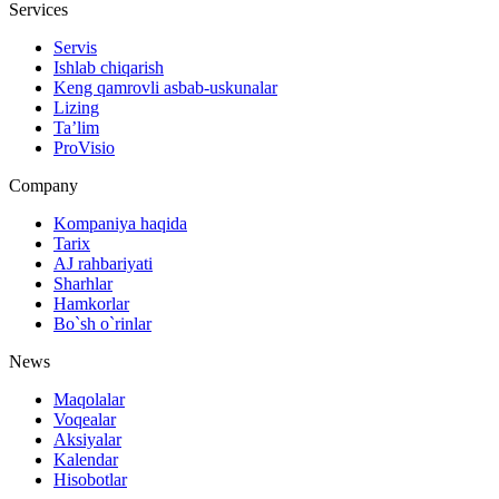
Services
Servis
Ishlab chiqarish
Keng qamrovli asbab-uskunalar
Lizing
Ta’lim
ProVisio
Company
Kompaniya haqida
Tarix
AJ rahbariyati
Sharhlar
Hamkorlar
Bo`sh o`rinlar
News
Maqolalar
Voqealar
Aksiyalar
Kalendar
Hisobotlar