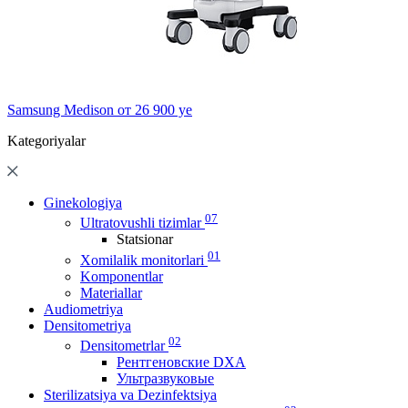
Samsung Medison
от 26 900 ye
Kategoriyalar
Ginekologiya
07
Ultratovushli tizimlar
Statsionar
01
Xomilalik monitorlari
Komponentlar
Materiallar
Audiometriya
Densitometriya
02
Densitometrlar
Рентгеновские DXA
Ультразвуковые
Sterilizatsiya va Dezinfektsiya