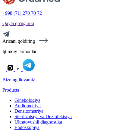
+998 (71) 270 70 72
Qayta qo'ng'iroq
Arizani qoldiring
Ijtimoiy tarmoqlar
Bizning ilovamiz
Products
Ginekologiya
Audiometriya
Densitometriya
Sterilizatsiya va Dezinfektsiya
Ultratovushli diagnostika
Endoskopiya