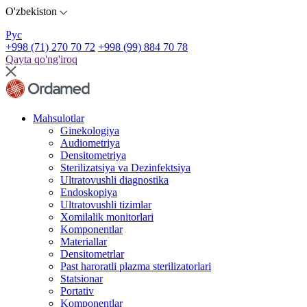
O'zbekiston
Рус
+998 (71) 270 70 72
+998 (99) 884 70 78
Qayta qo'ng'iroq
Mahsulotlar
Ginekologiya
Audiometriya
Densitometriya
Sterilizatsiya va Dezinfektsiya
Ultratovushli diagnostika
Endoskopiya
Ultratovushli tizimlar
Xomilalik monitorlari
Komponentlar
Materiallar
Densitometrlar
Past haroratli plazma sterilizatorlari
Statsionar
Portativ
Komponentlar