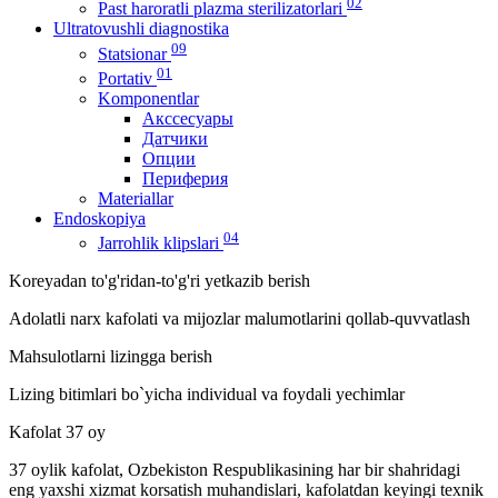
02
Past haroratli plazma sterilizatorlari
Ultratovushli diagnostika
09
Statsionar
01
Portativ
Komponentlar
Акссесуары
Датчики
Опции
Периферия
Materiallar
Endoskopiya
04
Jarrohlik klipslari
Koreyadan to'g'ridan-to'g'ri yetkazib berish
Adolatli narx kafolati va mijozlar malumotlarini qollab-quvvatlash
Mahsulotlarni lizingga berish
Lizing bitimlari bo`yicha individual va foydali yechimlar
Kafolat 37 oy
37 oylik kafolat, Ozbekiston Respublikasining har bir shahridagi
eng yaxshi xizmat korsatish muhandislari, kafolatdan keyingi texnik