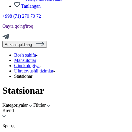
Tanlangan
+998 (71) 270 70 72
Qayta qo'ng'iroq
Arizani qoldiring
Bosh sahifa
-
Mahsulotlar
-
Ginekologiya
-
Ultratovushli tizimlar
-
Statsionar
Statsionar
Kategoriyalar
Filtrlar
Brend
Бренд