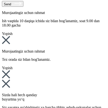
Send
Murojaatingiz uchun rahmat
Ish vaqtida 10 daqiqa ichida siz bilan bog'lanamiz, soat 9.00 dan
18.00 gacha
Yopish
Murojaatingiz uchun rahmat
Tez orada siz bilan bog'lanamiz.
Yopish
Sizda hali hech qanday
buyurtma yo‘q
Siz savatga qo'shishingiz va barcha tibbiy asbob-uskunalar uchun