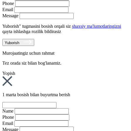
Phone
Email
Message
Yuborish" tugmasini bosish orqali siz
shaxsiy ma'lumotlaringizni
qayta ishlashga rozilik bildirasiz
Yuborish
Murojaatingiz uchun rahmat
Tez orada siz bilan bog'lanamiz.
Yopish
1 marta bosish bilan buyurtma berish
Name
Phone
Email
Message