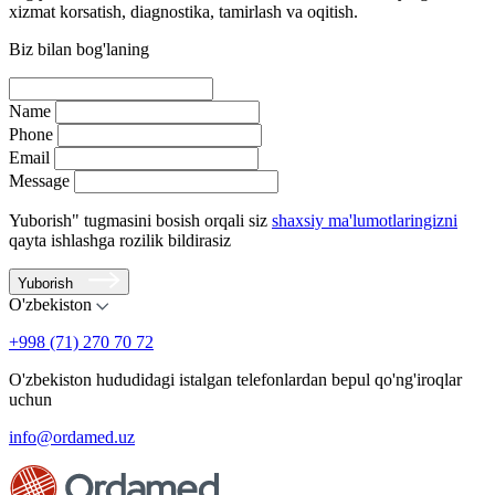
xizmat korsatish, diagnostika, tamirlash va oqitish.
Biz bilan bog'laning
Name
Phone
Email
Message
Yuborish" tugmasini bosish orqali siz
shaxsiy ma'lumotlaringizni
qayta ishlashga rozilik bildirasiz
Yuborish
O'zbekiston
+998 (71) 270 70 72
O'zbekiston hududidagi istalgan telefonlardan bepul qo'ng'iroqlar
uchun
info@ordamed.uz