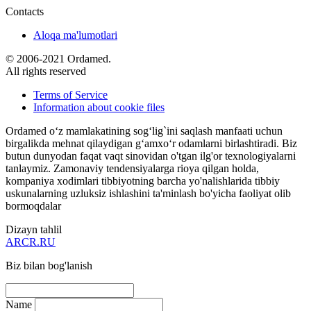
Contacts
Aloqa ma'lumotlari
© 2006-2021 Ordamed.
All rights reserved
Terms of Service
Information about cookie files
Ordamed o‘z mamlakatining sog‘lig`ini saqlash manfaati uchun
birgalikda mehnat qilaydigan g‘amxo‘r odamlarni birlashtiradi. Biz
butun dunyodan faqat vaqt sinovidan o'tgan ilg'or texnologiyalarni
tanlaymiz. Zamonaviy tendensiyalarga rioya qilgan holda,
kompaniya xodimlari tibbiyotning barcha yo'nalishlarida tibbiy
uskunalarning uzluksiz ishlashini ta'minlash bo'yicha faoliyat olib
bormoqdalar
Dizayn tahlil
ARCR.RU
Biz bilan bog'lanish
Name