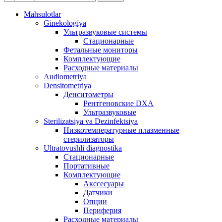
Mahsulotlar
Ginekologiya
Ультразвуковые системы
Стационарные
Фетальные мониторы
Комплектующие
Расходные материалы
Audiometriya
Densitometriya
Денситометры
Рентгеновские DXA
Ультразвуковые
Sterilizatsiya va Dezinfektsiya
Низкотемпературные плазменные
стерилизаторы
Ultratovushli diagnostika
Стационарные
Портативные
Комплектующие
Акссесуары
Датчики
Опции
Периферия
Расходные материалы