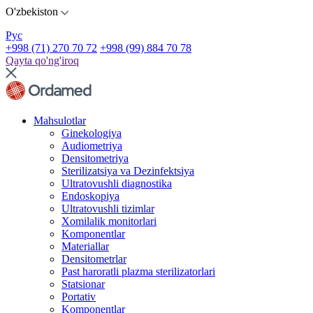
O'zbekiston
Рус
+998 (71) 270 70 72
+998 (99) 884 70 78
Qayta qo'ng'iroq
Mahsulotlar
Ginekologiya
Audiometriya
Densitometriya
Sterilizatsiya va Dezinfektsiya
Ultratovushli diagnostika
Endoskopiya
Ultratovushli tizimlar
Xomilalik monitorlari
Komponentlar
Materiallar
Densitometrlar
Past haroratli plazma sterilizatorlari
Statsionar
Portativ
Komponentlar