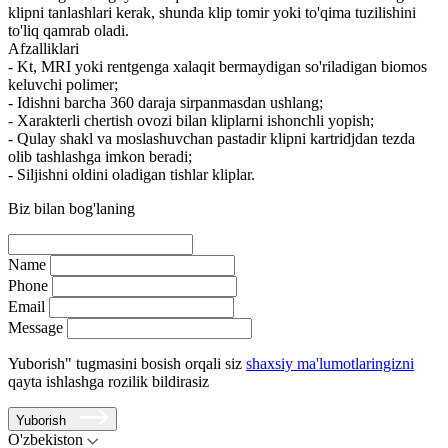
klipni tanlashlari kerak, shunda klip tomir yoki to'qima tuzilishini
to'liq qamrab oladi.
Afzalliklari
- Kt, MRI yoki rentgenga xalaqit bermaydigan so'riladigan biomos
keluvchi polimer;
- Idishni barcha 360 daraja sirpanmasdan ushlang;
- Xarakterli chertish ovozi bilan kliplarni ishonchli yopish;
- Qulay shakl va moslashuvchan pastadir klipni kartridjdan tezda
olib tashlashga imkon beradi;
- Siljishni oldini oladigan tishlar kliplar.
Biz bilan bog'laning
Name
Phone
Email
Message
Yuborish" tugmasini bosish orqali siz
shaxsiy ma'lumotlaringizni
qayta ishlashga rozilik bildirasiz
Yuborish
O'zbekiston