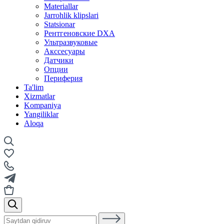
Materiallar
Jarrohlik klipslari
Statsionar
Рентгеновские DXA
Ультразвуковые
Акссесуары
Датчики
Опции
Периферия
Ta'lim
Xizmatlar
Kompaniya
Yangiliklar
Aloqa