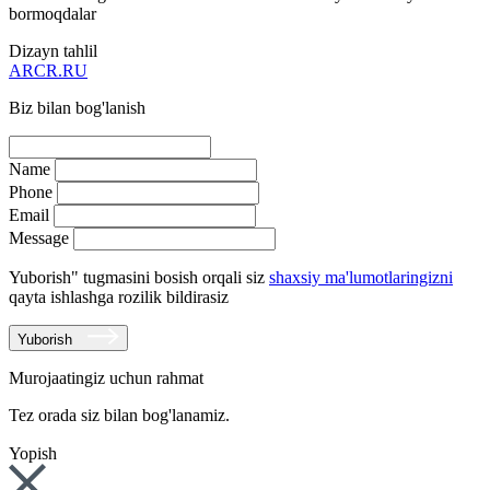
bormoqdalar
Dizayn tahlil
ARCR.RU
Biz bilan bog'lanish
Name
Phone
Email
Message
Yuborish" tugmasini bosish orqali siz
shaxsiy ma'lumotlaringizni
qayta ishlashga rozilik bildirasiz
Yuborish
Murojaatingiz uchun rahmat
Tez orada siz bilan bog'lanamiz.
Yopish