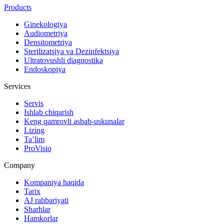
Products
Ginekologiya
Audiometriya
Densitometriya
Sterilizatsiya va Dezinfektsiya
Ultratovushli diagnostika
Endoskopiya
Services
Servis
Ishlab chiqarish
Keng qamrovli asbab-uskunalar
Lizing
Ta’lim
ProVisio
Company
Kompaniya haqida
Tarix
AJ rahbariyati
Sharhlar
Hamkorlar