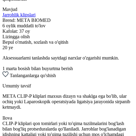
Mavjud
Jarrohlik klipslari
Brend:
META BIOMED
6 oylik muddatli to'lov
Kafolat:
37 oy
Lizingga olish
Bepul o'rnatish, sozlash va o'qitish
20 ye
Aksessuarlarni tanlashda saytdagi narxlar o'zgarishi mumkin.
1 marta bosish bilan buyurtma berish
Tanlanganlarga qo'shish
Umumiy tavsif
META CLIP-P kliplari maxsus dizayn va shaklga ega bo'lib, ular
ochiq yoki Laparoskopik operatsiyada ligatsiya jarayonida sirpanib
ketmaydi.
Ilova
CLIP-P kliplari qon tomirlari yoki to'qima tuzilmalarini bog'lash
bilan bog'liq protseduralarda qo'llaniladi. Jarrohlar bog'lanadigan
idishning kattaligi yoki to'qima tuzilishi uchun mos o'lchamdagi