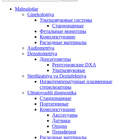
Mahsulotlar
Ginekologiya
Ультразвуковые системы
Стационарные
Фетальные мониторы
Комплектующие
Расходные материалы
Audiometriya
Densitometriya
Денситометры
Рентгеновские DXA
Ультразвуковые
Sterilizatsiya va Dezinfektsiya
Низкотемпературные плазменные
стерилизаторы
Ultratovushli diagnostika
Стационарные
Портативные
Комплектующие
Акссесуары
Датчики
Опции
Периферия
Расходные материалы