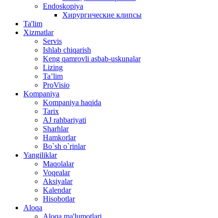
Endoskopiya
Хирургические клипсы
Ta'lim
Xizmatlar
Servis
Ishlab chiqarish
Keng qamrovli asbab-uskunalar
Lizing
Ta’lim
ProVisio
Kompaniya
Kompaniya haqida
Tarix
AJ rahbariyati
Sharhlar
Hamkorlar
Bo`sh o`rinlar
Yangiliklar
Maqolalar
Voqealar
Aksiyalar
Kalendar
Hisobotlar
Aloqa
Aloqa ma'lumotlari