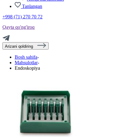
Tanlangan
+998 (71) 270 70 72
Qayta qo'ng'iroq
Arizani qoldiring
Bosh sahifa
-
Mahsulotlar
-
Endoskopiya