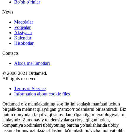
Bo`sh o`rinlar
News
Maqolalar
Voqealar
Aksiyalar
Kalendar
Hisobotlar
Contacts
Aloqa ma'lumotlari
© 2006-2021 Ordamed.
All rights reserved
Terms of Service
Information about cookie files
Ordamed o‘z mamlakatining sog‘lig`ini saqlash manfaati uchun
birgalikda mehnat qilaydigan g‘amxo‘r odamlarni birlashtiradi. Biz
butun dunyodan faqat vaqt sinovidan o'tgan ilg'or texnologiyalarni
tanlaymiz. Zamonaviy tendensiyalarga rioya qilgan holda,
kompaniya xodimlari tibbiyotning barcha yo'nalishlarida tibbiy
uskunalarning uzluksiz ishlashini ta'minlash bo'yicha faoliyat olib