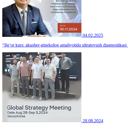
04.02.2025
“Ilg‘or kurs: akusher-ginekolog amaliyotida ultratovush diagnostikasi v
28.08.2024