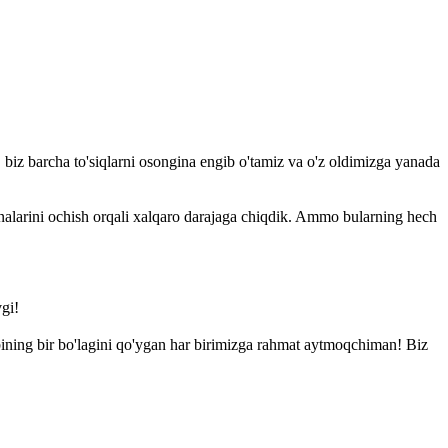
, biz barcha to'siqlarni osongina engib o'tamiz va o'z oldimizga yanada
alarini ochish orqali xalqaro darajaga chiqdik. Ammo bularning hech
vgi!
ining bir bo'lagini qo'ygan har birimizga rahmat aytmoqchiman! Biz