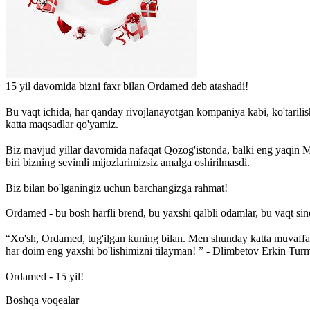
15 yil davomida bizni faxr bilan Ordamed deb atashadi!
⠀
Bu vaqt ichida, har qanday rivojlanayotgan kompaniya kabi, ko'tarilish
katta maqsadlar qo'yamiz.
⠀
Biz mavjud yillar davomida nafaqat Qozog'istonda, balki eng yaqin M
biri bizning sevimli mijozlarimizsiz amalga oshirilmasdi.
⠀
Biz bilan bo'lganingiz uchun barchangizga rahmat!
Ordamed - bu bosh harfli brend, bu yaxshi qalbli odamlar, bu vaqt sino
⠀
“Xo'sh, Ordamed, tug'ilgan kuning bilan. Men shunday katta muvaffaq
har doim eng yaxshi bo'lishimizni tilayman! ” - Dlimbetov Erkin Tu
⠀
Ordamed - 15 yil!
Boshqa voqealar