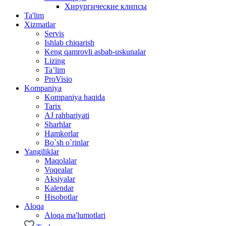
Хирургические клипсы
Ta'lim
Xizmatlar
Servis
Ishlab chiqarish
Keng qamrovli asbab-uskunalar
Lizing
Ta’lim
ProVisio
Kompaniya
Kompaniya haqida
Tarix
AJ rahbariyati
Sharhlar
Hamkorlar
Bo`sh o`rinlar
Yangiliklar
Maqolalar
Voqealar
Aksiyalar
Kalendar
Hisobotlar
Aloqa
Aloqa ma'lumotlari