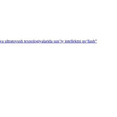
a ultratovush texnologiyalarida sun’iy intellektni qo‘llash”