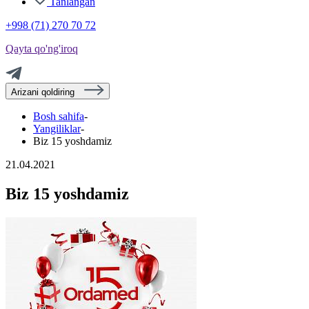
Tanlangan
+998 (71) 270 70 72
Qayta qo'ng'iroq
Arizani qoldiring
Bosh sahifa
-
Yangiliklar
-
Biz 15 yoshdamiz
21.04.2021
Biz 15 yoshdamiz