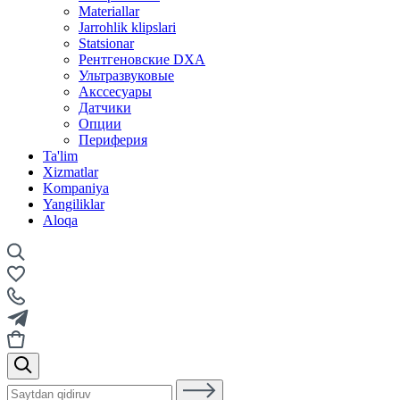
Materiallar
Jarrohlik klipslari
Statsionar
Рентгеновские DXA
Ультразвуковые
Акссесуары
Датчики
Опции
Периферия
Ta'lim
Xizmatlar
Kompaniya
Yangiliklar
Aloqa