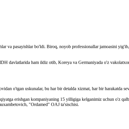
lar va pasayishlar bo'ldi. Biroq, noyob professionallar jamoasini yig'ib
DH davlatlarida ham ildiz otib, Koreya va Germaniyada o'z vakolatxon
vidan o'tgan uskunalar, bu har bir detalda xizmat, har bir harakatda se
iyatga erishgan kompaniyaning 15 yilligiga kelganimiz uchun o'z qalb
rmuxambetovich, "Ordamed" OAJ ta'sischisi.