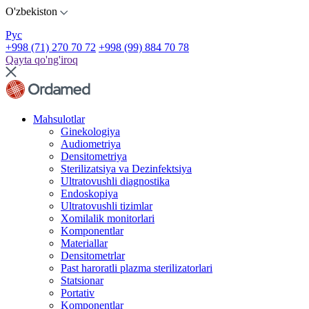
O'zbekiston
Рус
+998 (71) 270 70 72
+998 (99) 884 70 78
Qayta qo'ng'iroq
Mahsulotlar
Ginekologiya
Audiometriya
Densitometriya
Sterilizatsiya va Dezinfektsiya
Ultratovushli diagnostika
Endoskopiya
Ultratovushli tizimlar
Xomilalik monitorlari
Komponentlar
Materiallar
Densitometrlar
Past haroratli plazma sterilizatorlari
Statsionar
Portativ
Komponentlar