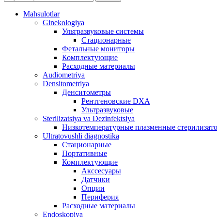
Mahsulotlar
Ginekologiya
Ультразвуковые системы
Стационарные
Фетальные мониторы
Комплектующие
Расходные материалы
Audiometriya
Densitometriya
Денситометры
Рентгеновские DXA
Ультразвуковые
Sterilizatsiya va Dezinfektsiya
Низкотемпературные плазменные стерилизат
Ultratovushli diagnostika
Стационарные
Портативные
Комплектующие
Акссесуары
Датчики
Опции
Периферия
Расходные материалы
Endoskopiya